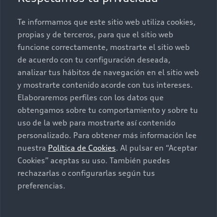
Conócenos
Te informamos que este sitio web utiliza cookies,
Postventa
Nuestras Promociones
propias y de terceros, para que el sitio web
funcione correctamente, mostrarte el sitio web
Autos Nuevos
Audi Aftersales
de acuerdo con tu configuración deseada,
analizar tus hábitos de navegación en el sitio web
Seminuevos
Quiero un Audi nuevo
y mostrarte contenido acorde con tus intereses.
Elaboraremos perfiles con los datos que
Contacto
obtengamos sobre tu comportamiento y sobre tu
Audi Certified :plus
uso de la web para mostrarte así contenido
personalizado. Para obtener más información lee
Contáctanos
nuestra
Política de Cookies
. Al pulsar en “Aceptar
Citas de servicio
Cookies” aceptas su uso. También puedes
rechazarlas o configurarlas según tus
Información de vehículo nuevo
preferencias.
©2025 Audi de México división de Volkswagen de
México S.A. de C.V. Todos los derechos reservados.