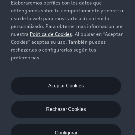
Elaboraremos perfiles con los datos que
Contacto
obtengamos sobre tu comportamiento y sobre tu
Audi Certified :plus
uso de la web para mostrarte así contenido
personalizado. Para obtener más información lee
Contáctanos
nuestra
Política de Cookies
. Al pulsar en “Aceptar
Citas de servicio
Cookies” aceptas su uso. También puedes
rechazarlas o configurarlas según tus
Información de vehículo nuevo
preferencias.
©2025 Audi de México división de Volkswagen de
México S.A. de C.V. Todos los derechos reservados.
Utilizamos cookies para mejorar nuestro sitio
web y tu experiencia en línea. Al continuar
Aceptar Cookies
navegando en este sitio web, aceptas el uso de
cookies.
Términos y Condiciones
Aviso de privacidad
Rechazar Cookies
Audi de México
myAudi
Configurar