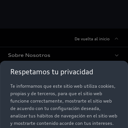
De vuelta al inicio
Sobre Nosotros
Respetamos tu privacidad
Promociones
Conócenos
Te informamos que este sitio web utiliza cookies,
Postventa
Nuestras Promociones
propias y de terceros, para que el sitio web
funcione correctamente, mostrarte el sitio web
Autos Nuevos
Audi Aftersales
de acuerdo con tu configuración deseada,
analizar tus hábitos de navegación en el sitio web
Seminuevos
Quiero un Audi nuevo
y mostrarte contenido acorde con tus intereses.