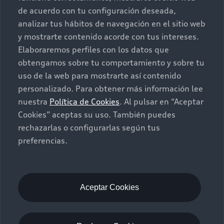
Autos Nuevos
Audi Aftersales
de acuerdo con tu configuración deseada,
analizar tus hábitos de navegación en el sitio web
Seminuevos
Quiero un Audi nuevo
y mostrarte contenido acorde con tus intereses.
Elaboraremos perfiles con los datos que
Contacto
obtengamos sobre tu comportamiento y sobre tu
Audi Certified :plus
uso de la web para mostrarte así contenido
personalizado. Para obtener más información lee
Contáctanos
nuestra
Política de Cookies
. Al pulsar en “Aceptar
Citas de servicio
Cookies” aceptas su uso. También puedes
rechazarlas o configurarlas según tus
Información de vehículo nuevo
preferencias.
©2025 Audi de México división de Volkswagen de
México S.A. de C.V. Todos los derechos reservados.
Utilizamos cookies para mejorar nuestro sitio
web y tu experiencia en línea. Al continuar
Aceptar Cookies
navegando en este sitio web, aceptas el uso de
cookies.
Términos y Condiciones
Aviso de privacidad